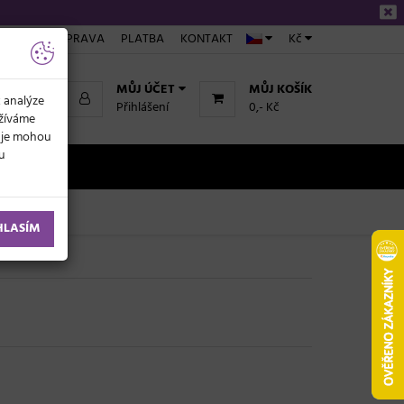
ÁKUPU
DOPRAVA
PLATBA
KONTAKT
Kč
MŮJ ÚČET
MŮJ KOŠÍK
k analýze
Přihlášení
0,- Kč
užíváme
daje mohou
ku
NOVINKY
HLASÍM