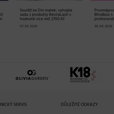
ž ke Dni matek: vyhrajte
Prvomájová soutěž – vyhraj
s produkty RevitaLash v
Blindbox s produkty od
tě více než 2700 Kč
profesionální značky Matrix
. 2026
30. 04. 2026
NICKÝ SERVIS
DŮLEŽITÉ ODKAZY