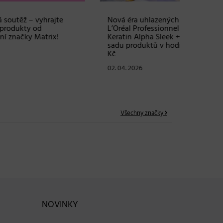
te
Nová éra uhlazených vlasů:
Objem, 
L’Oréal Professionnel Série Expert
vlasy – 
!
Keratin Alpha Sleek + SOUTĚŽ o
Grow Fu
sadu produktů v hodnotě 2380
24. 03. 2
Kč
02. 04. 2026
Všechny značky
NOVINKY