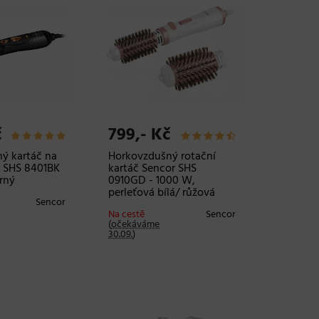
č
799,- Kč
ý kartáč na
Horkovzdušný rotační
r SHS 8401BK
kartáč Sencor SHS
rný
0910GD - 1000 W,
perleťová bílá/ růžová
Sencor
Na cestě
Sencor
(
očekáváme
30.09.
)