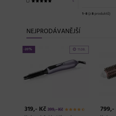
6
1
−
8
(z
8
produktů)
NEJPRODÁVANĚJŠÍ
-20%
11.08.
719,- Kč
2.6
899,- Kč