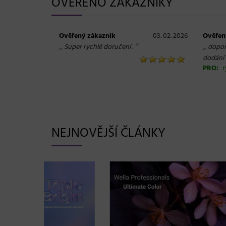
OVĚŘENO ZÁKAZNÍKY
Ověřený zákazník
03. 02. 2026
Ověřen
„
“
„
Super rychlé doručení .
dopor
dodání
PRO:
r
NEJNOVĚJŠÍ ČLÁNKY