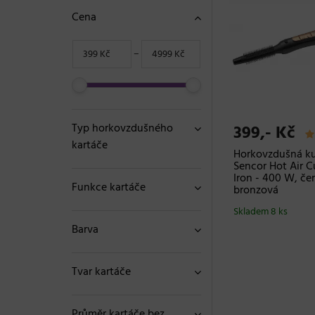
Cena
−
Typ horkovzdušného
399,- Kč
kartáče
Horkovzdušná k
Sencor Hot Air C
Iron - 400 W, če
Funkce kartáče
bronzová
Skladem 8 ks
Barva
Tvar kartáče
Průměr kartáče bez