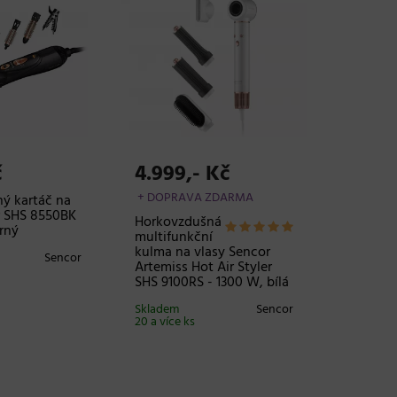
č
4.999,- Kč
+ DOPRAVA ZDARMA
ý kartáč na
r SHS 8550BK
Horkovzdušná
rný
multifunkční
kulma na vlasy Sencor
Sencor
Artemiss Hot Air Styler
SHS 9100RS - 1300 W, bílá
Skladem
Sencor
20 a více ks