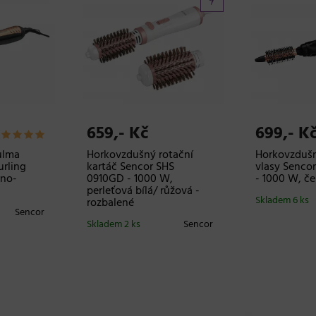
659,- Kč
699,- K
ulma
Horkovzdušný rotační
Horkovzdušn
urling
kartáč Sencor SHS
vlasy Senco
rno-
0910GD - 1000 W,
- 1000 W, če
perleťová bílá/ růžová -
Skladem 6 ks
rozbalené
Sencor
Skladem 2 ks
Sencor