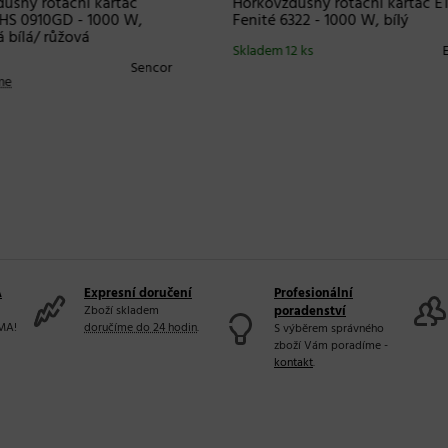
PRAVA ZDARMA
+ DOPRAVA ZDARMA
ný horkovzdušný
Oválný horkovzdušný
č na vlasy Hot
kartáč na vlasy Hot
 Black Gold Volumiser +
Tools Black Gold Volumiser 
dro zdarma
Skladem
Ho
20 a více ks
m 17 ks
Hot Tools
A
Expresní doručení
Profesionální
Zboží skladem
poradenství
MA!
doručíme do 24 hodin
.
S výběrem správného
zboží Vám poradíme -
kontakt
.