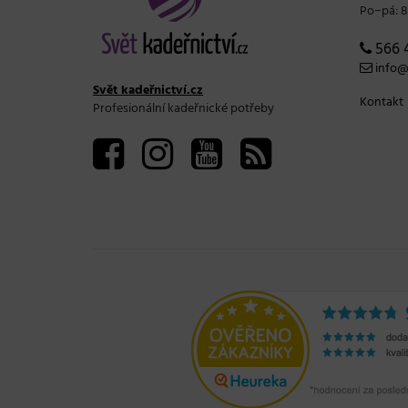
Po−pá: 8
566 
info@s
Svět kadeřnictví.cz
Kontakt
Profesionální kadeřnické potřeby