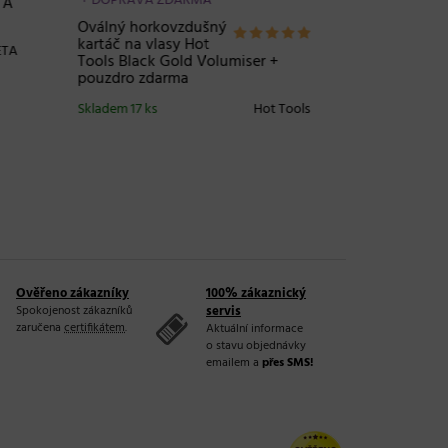
Horkovzdušný kartáč se třemi
Horkovz
nástavci Valera Tourmaline Ionic
Coconut
- 1000W
růžový
Set
Skladem 4 ks
Valera
Skladem 
t Tools
Ověřeno zákazníky
100% zákaznický
Spokojenost zákazníků
servis
zaručena
certifikátem
.
Aktuální informace
o stavu objednávky
emailem a
přes SMS!