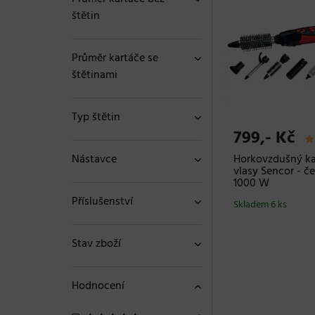
štětin
Průměr kartáče se
štětinami
Typ štětin
799,- Kč
Nástavce
Horkovzdušný ka
vlasy Sencor - č
1000 W
Příslušenství
Skladem 6 ks
Stav zboží
Hodnocení