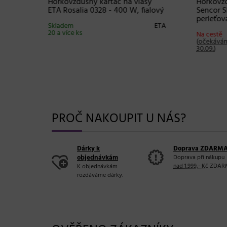
+ DO
táč
Horkovzdušný rotační kartáč ETA
0 W,
Fenité 6322 - 1000 W, bílý
Ovál
kartá
Skladem 12 ks
ETA
Tools
Sencor
pouz
Sklade
PROČ NAKOUPIT U NÁS?
Dárky k
Doprava ZDARM
objednávkám
Doprava při nákupu
nad 1.999,- Kč
ZDAR
K objednávkám
rozdáváme dárky.