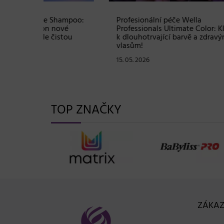
Shampoo:
Profesionální péče Wella
Soutě
ové
Professionals Ultimate Color: Klíč
sadu 
stou
k dlouhotrvající barvě a zdravým
hodno
vlasům!
07. 05
15. 05. 2026
TOP ZNAČKY
ZÁKAZ