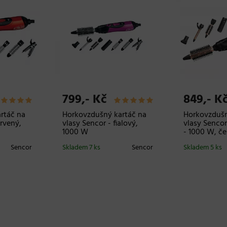
799,- Kč
849,- K
rtáč na
Horkovzdušný kartáč na
Horkovzdušn
ervený,
vlasy Sencor - fialový,
vlasy Senco
1000 W
- 1000 W, če
Sencor
Skladem 7 ks
Sencor
Skladem 5 ks