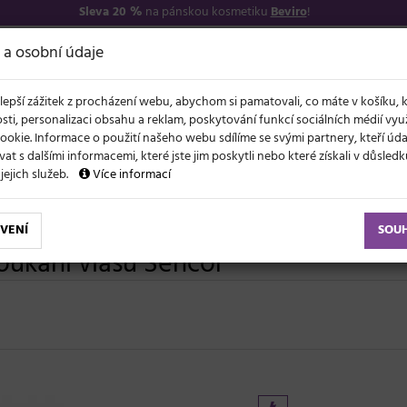
Sleva 20 %
na pánskou kosmetiku
Beviro
!
7
O NÁS
VŠE O N
 a osobní údaje
lepší zážitek z procházení webu, abychom si pamatovali, co máte v košíku, 
sti, personalizaci obsahu a reklam, poskytování funkcí sociálních médií vy
ookie. Informace o použití našeho webu sdílíme se svými partnery, kteří ú
t s dalšími informacemi, které jste jim poskytli nebo které získali v důsled
NOVĚ
EVY
LÉTO A VLASY
AKCE
ZNAČKY
DÁRKY
 jejich služeb.
Více informací
VENÍ
SOU
oukání vlasů Sencor